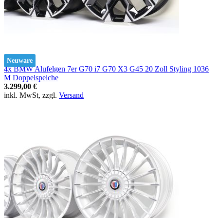
Neuware
4x BMW Alufelgen 7er G70 i7 G70 X3 G45 20 Zoll Styling 1036
M Doppelspeiche
3.299,00 €
inkl. MwSt, zzgl.
Versand