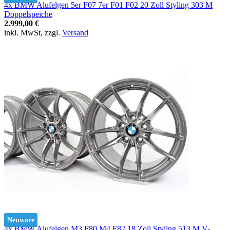
4x BMW Alufelgen 5er F07 7er F01 F02 20 Zoll Styling 303 M
Doppelspeiche
2.999,00 €
inkl. MwSt, zzgl.
Versand
Neuware
4x BMW Alufelgen M3 F80 M4 F82 18 Zoll Styling 513 M V-