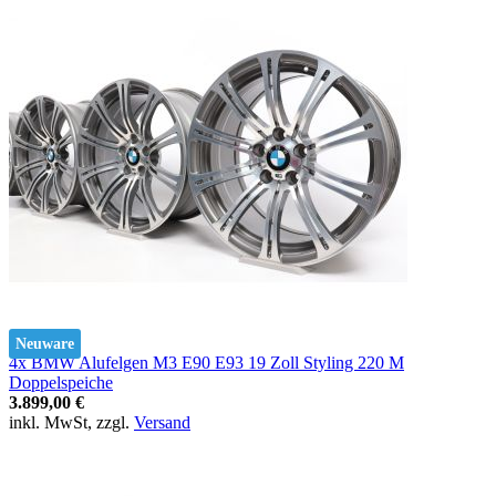
Neuware
4x BMW Alufelgen M3 E90 E93 19 Zoll Styling 220 M
Doppelspeiche
3.899,00 €
inkl. MwSt, zzgl.
Versand