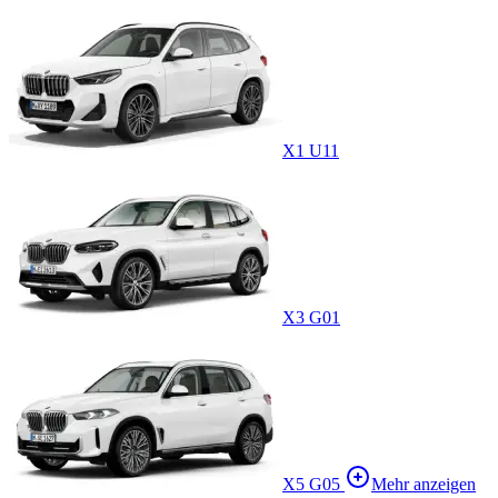
X1 U11
X3 G01
X5 G05
Mehr anzeigen