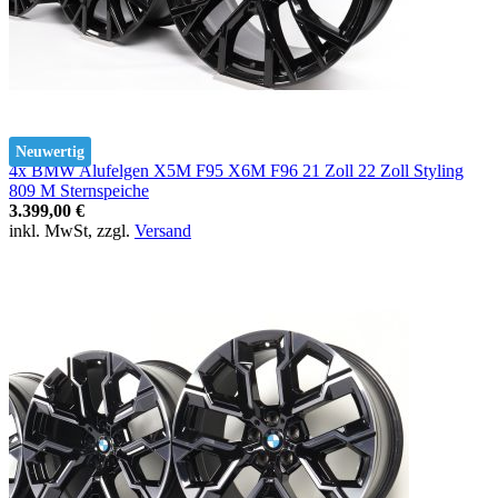
Neuwertig
4x BMW Alufelgen X5M F95 X6M F96 21 Zoll 22 Zoll Styling
809 M Sternspeiche
3.399,00 €
inkl. MwSt, zzgl.
Versand