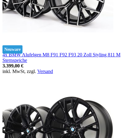
Neuware
4x BMW Alufelgen M8 F91 F92 F93 20 Zoll Styling 811 M
Sternspeiche
3.399,00 €
inkl. MwSt, zzgl.
Versand