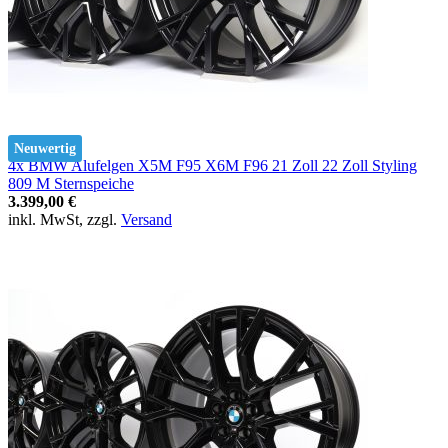
Neuwertig
4x BMW Alufelgen X5M F95 X6M F96 21 Zoll 22 Zoll Styling
809 M Sternspeiche
3.399,00 €
inkl. MwSt, zzgl.
Versand