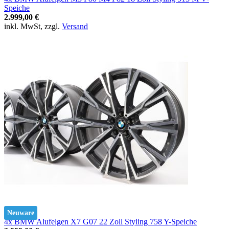
Speiche
2.999,00 €
inkl. MwSt, zzgl.
Versand
Neuware
4x BMW Alufelgen X7 G07 22 Zoll Styling 758 Y-Speiche