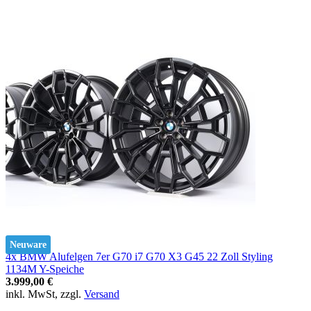
Neuware
4x BMW Alufelgen 7er G70 i7 G70 X3 G45 22 Zoll Styling
1134M Y-Speiche
3.999,00 €
inkl. MwSt, zzgl.
Versand