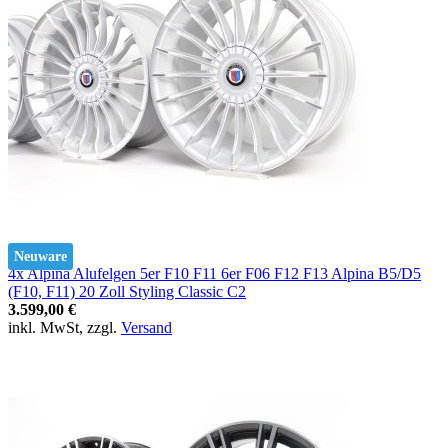
Neuware
4x Alpina Alufelgen 5er F10 F11 6er F06 F12 F13 Alpina B5/D5
(F10, F11) 20 Zoll Styling Classic C2
3.599,00 €
inkl. MwSt, zzgl.
Versand