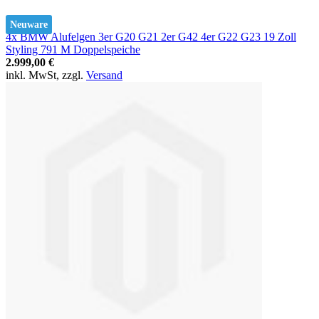
Neuware
4x BMW Alufelgen 3er G20 G21 2er G42 4er G22 G23 19 Zoll
Styling 791 M Doppelspeiche
2.999,00 €
inkl. MwSt, zzgl.
Versand