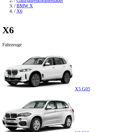
/
Ganzjahreskompletträder
/
BMW X
/
X6
X6
Fahrzeuge
X5 G05