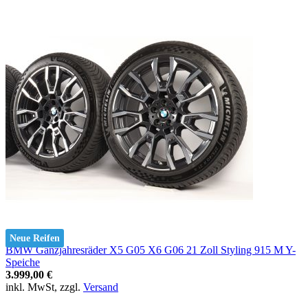
Neue Reifen
BMW Ganzjahresräder X5 G05 X6 G06 21 Zoll Styling 915 M Y-
Speiche
3.999,00 €
inkl. MwSt, zzgl.
Versand