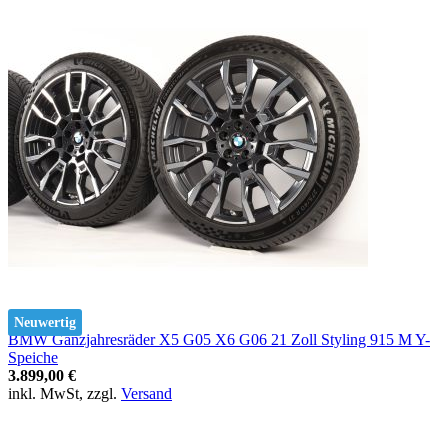
Neuwertig
BMW Ganzjahresräder X5 G05 X6 G06 21 Zoll Styling 915 M Y-
Speiche
3.899,00 €
inkl. MwSt, zzgl.
Versand