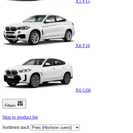
X5 F15
X6 F16
X6 G06
Filtern
Skip to product list
Sortieren nach