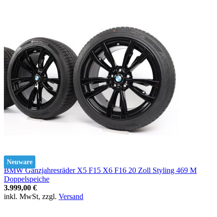
Neuware
BMW Ganzjahresräder X5 F15 X6 F16 20 Zoll Styling 469 M
Doppelspeiche
3.999,00 €
inkl. MwSt, zzgl.
Versand