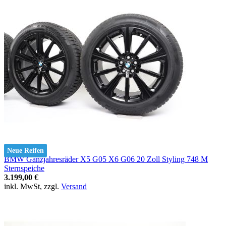
Neue Reifen
BMW Ganzjahresräder X5 G05 X6 G06 20 Zoll Styling 748 M
Sternspeiche
3.199,00 €
inkl. MwSt, zzgl.
Versand