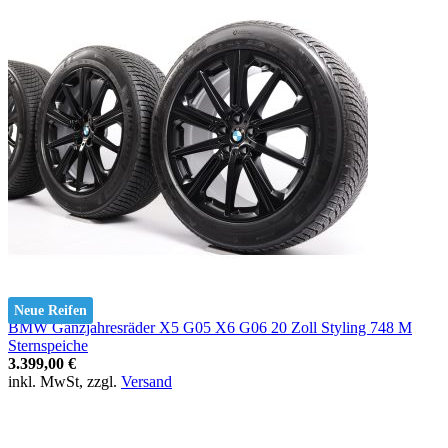
Neue Reifen
BMW Ganzjahresräder X5 G05 X6 G06 20 Zoll Styling 748 M
Sternspeiche
3.399,00 €
inkl. MwSt, zzgl.
Versand