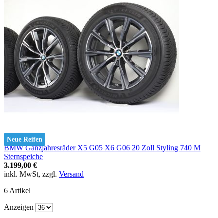
Neue Reifen
BMW Ganzjahresräder X5 G05 X6 G06 20 Zoll Styling 740 M
Sternspeiche
3.199,00 €
inkl. MwSt, zzgl.
Versand
6
Artikel
Anzeigen