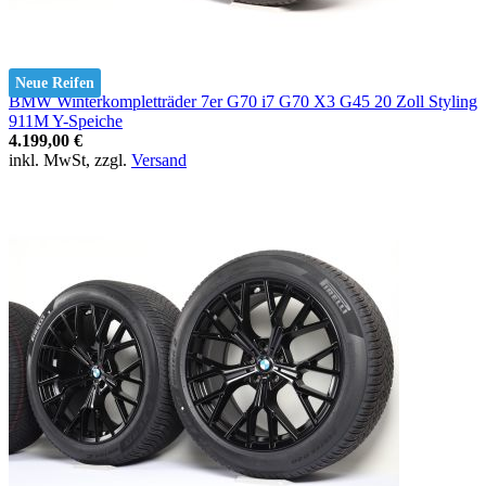
Neue Reifen
BMW Winterkompletträder 7er G70 i7 G70 X3 G45 20 Zoll Styling
911M Y-Speiche
4.199,00 €
inkl. MwSt, zzgl.
Versand