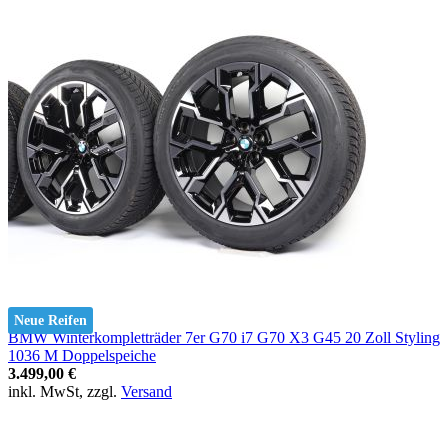
Neue Reifen
BMW Winterkompletträder 7er G70 i7 G70 X3 G45 20 Zoll Styling
1036 M Doppelspeiche
3.499,00 €
inkl. MwSt, zzgl.
Versand