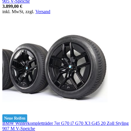
905 V-Speiche
3.899,00 €
inkl. MwSt, zzgl.
Versand
Neue Reifen
BMW Winterkompletträder 7er G70 i7 G70 X3 G45 20 Zoll Styling
907 M V-Speiche