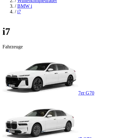
/
Winterkompletträder
/
BMW i
/
i7
i7
Fahrzeuge
7er G70