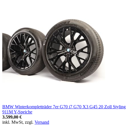
BMW Winterkompletträder 7er G70 i7 G70 X3 G45 20 Zoll Styling
911M Y-Speiche
3.599,00 €
inkl. MwSt, zzgl.
Versand