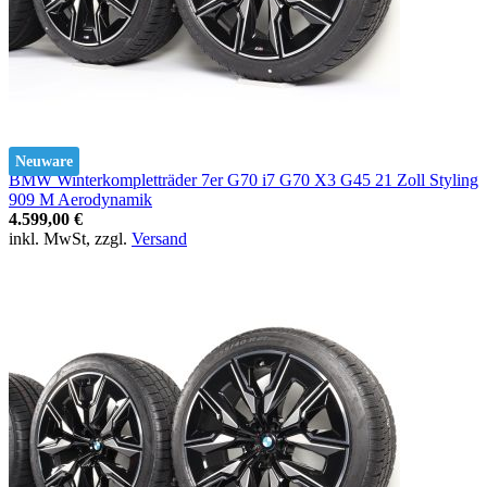
Neuware
BMW Winterkompletträder 7er G70 i7 G70 X3 G45 21 Zoll Styling
909 M Aerodynamik
4.599,00 €
inkl. MwSt, zzgl.
Versand