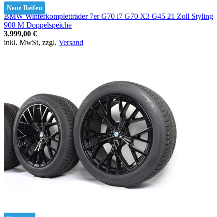
Neue Reifen
BMW Winterkompletträder 7er G70 i7 G70 X3 G45 21 Zoll Styling
908 M Doppelspeiche
3.999,00 €
inkl. MwSt, zzgl.
Versand