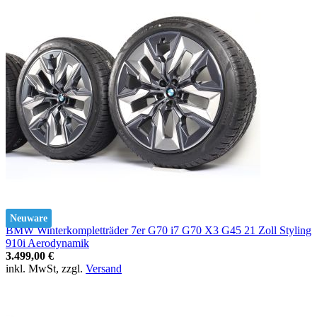
Neuware
BMW Winterkompletträder 7er G70 i7 G70 X3 G45 21 Zoll Styling
910i Aerodynamik
3.499,00 €
inkl. MwSt, zzgl.
Versand