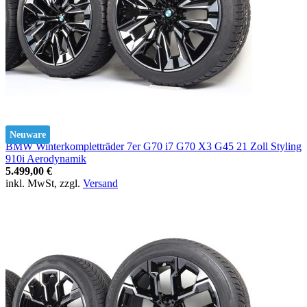
Neuware
BMW Winterkompletträder 7er G70 i7 G70 X3 G45 21 Zoll Styling
910i Aerodynamik
5.499,00 €
inkl. MwSt, zzgl.
Versand