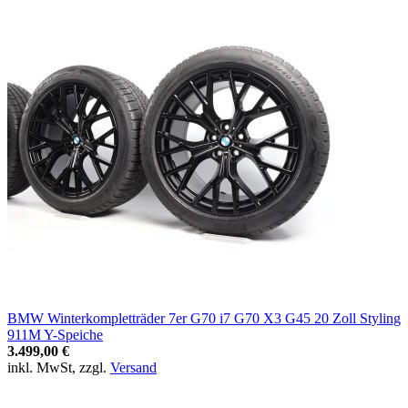
BMW Winterkompletträder 7er G70 i7 G70 X3 G45 20 Zoll Styling
911M Y-Speiche
3.499,00 €
inkl. MwSt, zzgl.
Versand