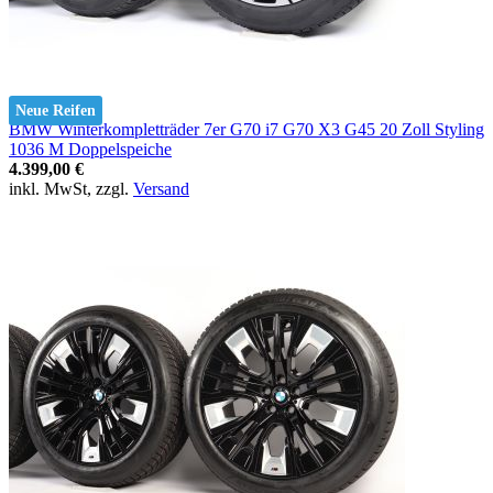
Neue Reifen
BMW Winterkompletträder 7er G70 i7 G70 X3 G45 20 Zoll Styling
1036 M Doppelspeiche
4.399,00 €
inkl. MwSt, zzgl.
Versand