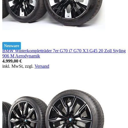
Neuware
BMW Winterkompletträder 7er G70 i7 G70 X3 G45 20 Zoll Styling
906 M Aerodynamik
4.999,00 €
inkl. MwSt, zzgl.
Versand