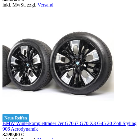
inkl. MwSt, zzgl.
Versand
Neue Reifen
BMW Winterkompletträder 7er G70 i7 G70 X3 G45 20 Zoll Styling
906 Aerodynamik
3.599,00 €