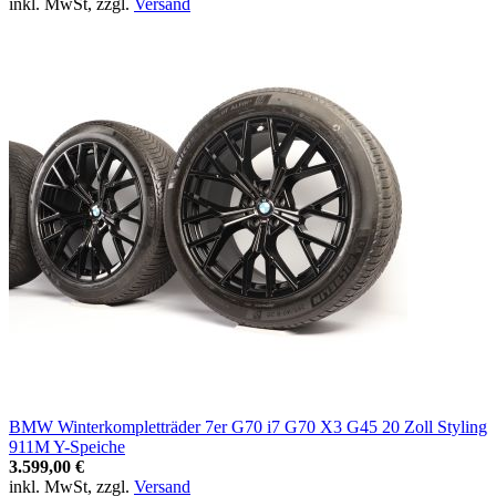
inkl. MwSt, zzgl.
Versand
BMW Winterkompletträder 7er G70 i7 G70 X3 G45 20 Zoll Styling
911M Y-Speiche
3.599,00 €
inkl. MwSt, zzgl.
Versand