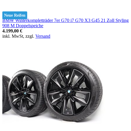
Neue Reifen
BMW Winterkompletträder 7er G70 i7 G70 X3 G45 21 Zoll Styling
908 M Doppelspeiche
4.199,00 €
inkl. MwSt, zzgl.
Versand