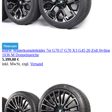
Neuware
BMW Winterkompletträder 7er G70 i7 G70 X3 G45 20 Zoll Styling
1036 M Doppelspeiche
5.399,00 €
inkl. MwSt, zzgl.
Versand