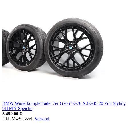
BMW Winterkompletträder 7er G70 i7 G70 X3 G45 20 Zoll Styling
911M Y-Speiche
3.499,00 €
inkl. MwSt, zzgl.
Versand