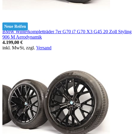
Neue Reifen
BMW Winterkompletträder 7er G70 i7 G70 X3 G45 20 Zoll Styling
906 M Aerodynamik
4.199,00 €
inkl. MwSt, zzgl.
Versand