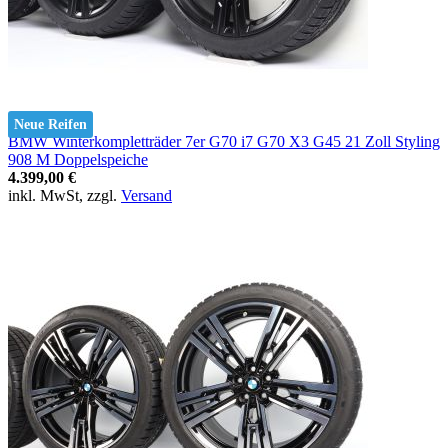
Neue Reifen
BMW Winterkompletträder 7er G70 i7 G70 X3 G45 21 Zoll Styling
908 M Doppelspeiche
4.399,00 €
inkl. MwSt, zzgl.
Versand