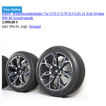
Neue Reifen
BMW Winterkompletträder 7er G70 i7 G70 X3 G45 21 Zoll Styling
909 M Aerodynamik
3.999,00 €
inkl. MwSt, zzgl.
Versand