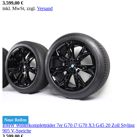
3.599,00 €
inkl. MwSt, zzgl.
Versand
Neue Reifen
BMW Winterkompletträder 7er G70 i7 G70 X3 G45 20 Zoll Styling
905 V-Speiche
3.599,00 €