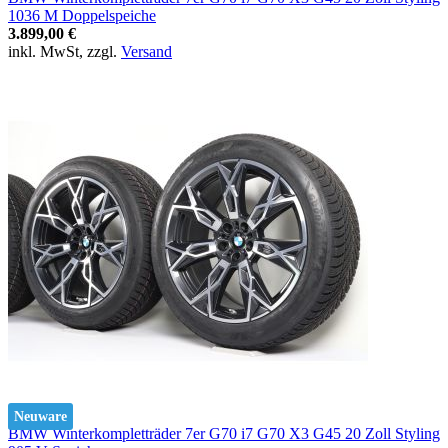
1036 M Doppelspeiche
3.899,00 €
inkl. MwSt, zzgl.
Versand
Neuware
BMW Winterkompletträder 7er G70 i7 G70 X3 G45 20 Zoll Styling