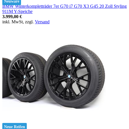
Neuware
BMW Winterkompletträder 7er G70 i7 G70 X3 G45 20 Zoll Styling
911M Y-Speiche
3.999,00 €
inkl. MwSt, zzgl.
Versand
Neue Reifen