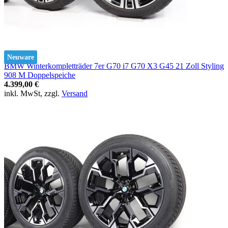
Neuware
BMW Winterkompletträder 7er G70 i7 G70 X3 G45 21 Zoll Styling
908 M Doppelspeiche
4.399,00 €
inkl. MwSt, zzgl.
Versand