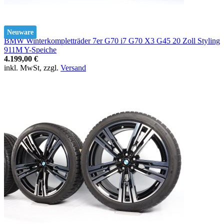
Neuware
BMW Winterkompletträder 7er G70 i7 G70 X3 G45 20 Zoll Styling
911M Y-Speiche
4.199,00 €
inkl. MwSt, zzgl.
Versand