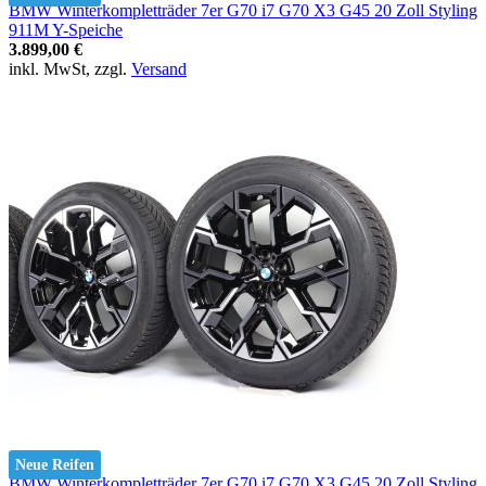
BMW Winterkompletträder 7er G70 i7 G70 X3 G45 20 Zoll Styling
911M Y-Speiche
3.899,00 €
inkl. MwSt, zzgl.
Versand
Neue Reifen
BMW Winterkompletträder 7er G70 i7 G70 X3 G45 20 Zoll Styling