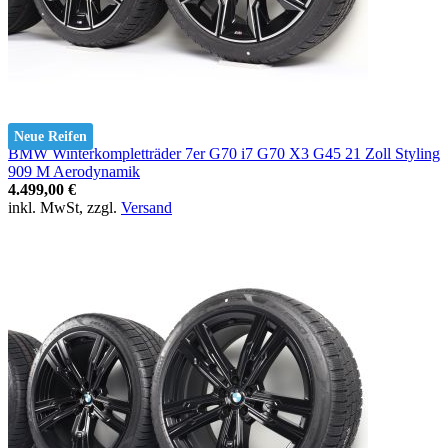
Neue Reifen
BMW Winterkompletträder 7er G70 i7 G70 X3 G45 21 Zoll Styling
909 M Aerodynamik
4.499,00 €
inkl. MwSt, zzgl.
Versand