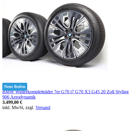
Neue Reifen
BMW Winterkompletträder 7er G70 i7 G70 X3 G45 20 Zoll Styling
906 Aerodynamik
3.499,00 €
inkl. MwSt, zzgl.
Versand