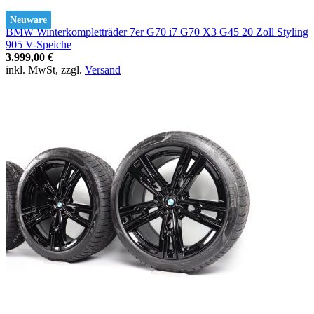
Neuware
BMW Winterkompletträder 7er G70 i7 G70 X3 G45 20 Zoll Styling
905 V-Speiche
3.999,00 €
inkl. MwSt, zzgl.
Versand