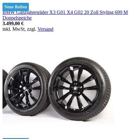
Neue Reifen
BMW Ganzjahresräder X3 G01 X4 G02 20 Zoll Styling 699 M
Doppelspeiche
3.499,00 €
inkl. MwSt, zzgl.
Versand