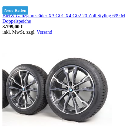
Neue Reifen
BMW Ganzjahresräder X3 G01 X4 G02 20 Zoll Styling 699 M
Doppelspeiche
3.799,00 €
inkl. MwSt, zzgl.
Versand