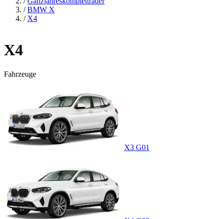
/
Ganzjahreskompletträder
/
BMW X
/
X4
X4
Fahrzeuge
X3 G01