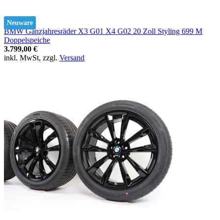
Neuware
BMW Ganzjahresräder X3 G01 X4 G02 20 Zoll Styling 699 M
Doppelspeiche
3.799,00 €
inkl. MwSt, zzgl.
Versand