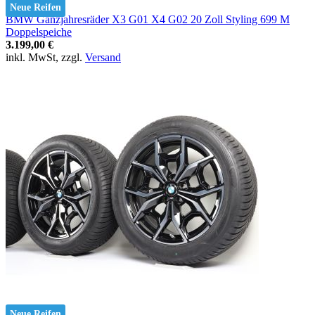
Neue Reifen
BMW Ganzjahresräder X3 G01 X4 G02 20 Zoll Styling 699 M
Doppelspeiche
3.199,00 €
inkl. MwSt, zzgl.
Versand
Neue Reifen