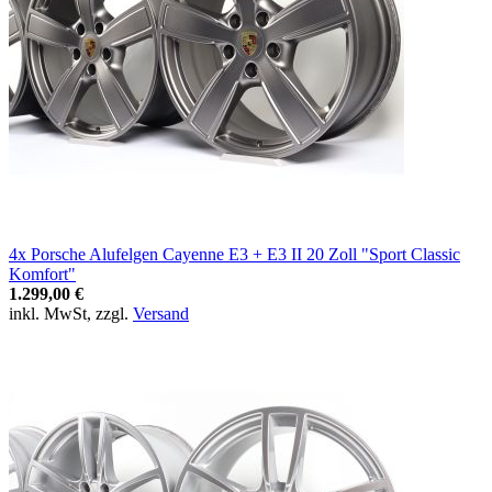
4x Porsche Alufelgen Cayenne E3 + E3 II 20 Zoll "Sport Classic
Komfort"
1.299,00 €
inkl. MwSt, zzgl.
Versand