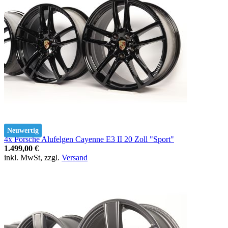
Neuwertig
4x Porsche Alufelgen Cayenne E3 II 20 Zoll "Sport"
1.499,00 €
inkl. MwSt, zzgl.
Versand