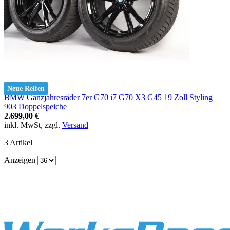
Neue Reifen
BMW Ganzjahresräder 7er G70 i7 G70 X3 G45 19 Zoll Styling
903 Doppelspeiche
2.699,00 €
inkl. MwSt, zzgl.
Versand
3
Artikel
Anzeigen