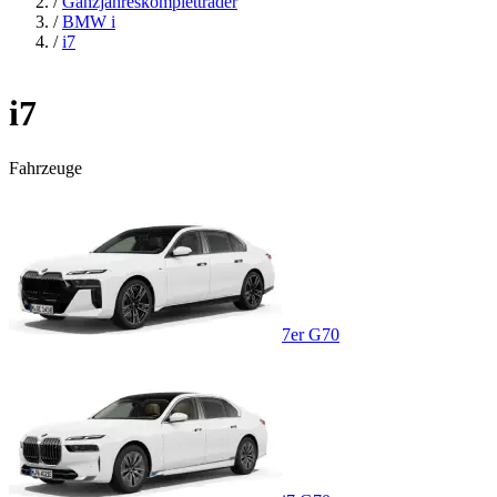
/
Ganzjahreskompletträder
/
BMW i
/
i7
i7
Fahrzeuge
7er G70