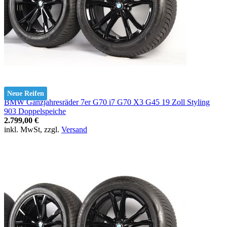
Neue Reifen
BMW Ganzjahresräder 7er G70 i7 G70 X3 G45 19 Zoll Styling
903 Doppelspeiche
2.799,00 €
inkl. MwSt, zzgl.
Versand