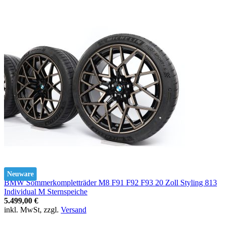
Neuware
BMW Sommerkompletträder M8 F91 F92 F93 20 Zoll Styling 813
Individual M Sternspeiche
5.499,00 €
inkl. MwSt, zzgl.
Versand