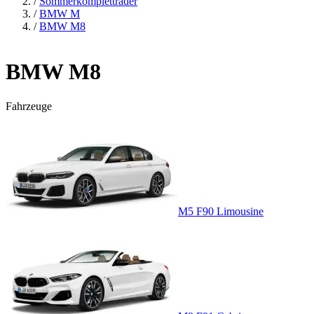
/
Sommerkompletträder
/
BMW M
/
BMW M8
BMW M8
Fahrzeuge
M5 F90 Limousine