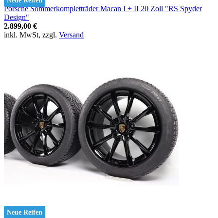
Neue Reifen
Porsche Sommerkompletträder Macan I + II 20 Zoll "RS Spyder
Design"
2.899,00 €
inkl. MwSt, zzgl.
Versand
Neue Reifen