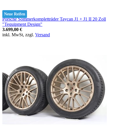
Neue Reifen
Porsche Sommerkompletträder Taycan J1 + J1 II 20 Zoll
"Tequipment Design"
3.699,00 €
inkl. MwSt, zzgl.
Versand