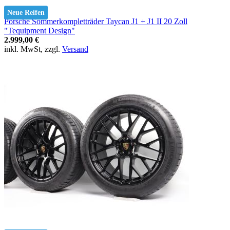
Neue Reifen
Porsche Sommerkompletträder Taycan J1 + J1 II 20 Zoll
"Tequipment Design"
2.999,00 €
inkl. MwSt, zzgl.
Versand