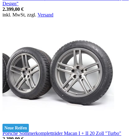
Design"
2.399,00 €
inkl. MwSt, zzgl.
Versand
Neue Reifen
Porsche Sommerkompletträder Macan I + II 20 Zoll "Turbo"
2.399,00 €