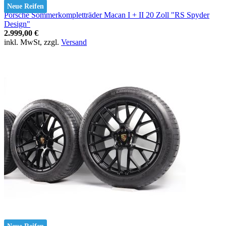
Neue Reifen
Porsche Sommerkompletträder Macan I + II 20 Zoll "RS Spyder
Design"
2.999,00 €
inkl. MwSt, zzgl.
Versand