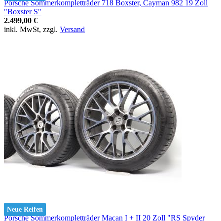
Porsche Sommerkompletträder 718 Boxster, Cayman 982 19 Zoll
"Boxster S"
2.499,00 €
inkl. MwSt, zzgl.
Versand
Neue Reifen
Porsche Sommerkompletträder Macan I + II 20 Zoll "RS Spyder