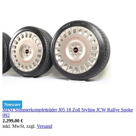
Neuware
MINI Sommerkompletträder J05 18 Zoll Styling JCW Rallye Spoke
992
2.299,00 €
inkl. MwSt, zzgl.
Versand