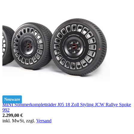
Neuware
MINI Sommerkompletträder J05 18 Zoll Styling JCW Rallye Spoke
992
2.299,00 €
inkl. MwSt, zzgl.
Versand