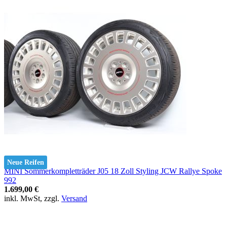
Neue Reifen
MINI Sommerkompletträder J05 18 Zoll Styling JCW Rallye Spoke
992
1.699,00 €
inkl. MwSt, zzgl.
Versand