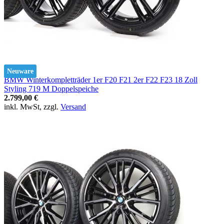
Neuware
BMW Winterkompletträder 1er F20 F21 2er F22 F23 18 Zoll
Styling 719 M Doppelspeiche
2.799,00 €
inkl. MwSt, zzgl.
Versand