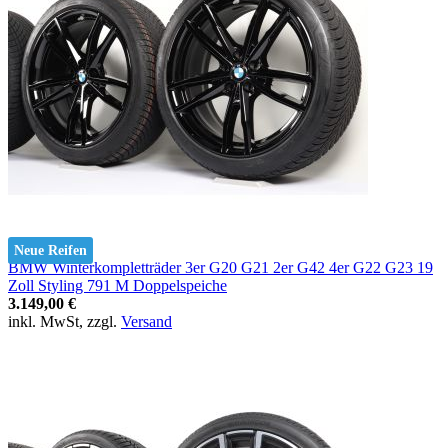
Neue Reifen
BMW Winterkompletträder 3er G20 G21 2er G42 4er G22 G23 19
Zoll Styling 791 M Doppelspeiche
3.149,00 €
inkl. MwSt, zzgl.
Versand