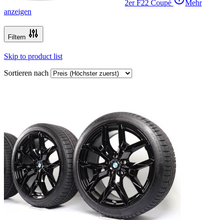
2er F22 Coupé
Mehr
anzeigen
Filtern
Skip to product list
Sortieren nach