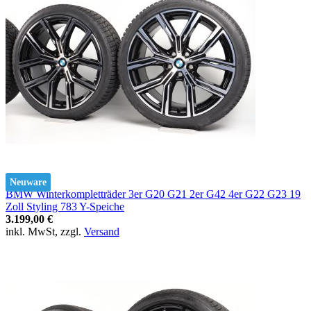
Neuware
BMW Winterkompletträder 3er G20 G21 2er G42 4er G22 G23 19
Zoll Styling 783 Y-Speiche
3.199,00 €
inkl. MwSt, zzgl.
Versand