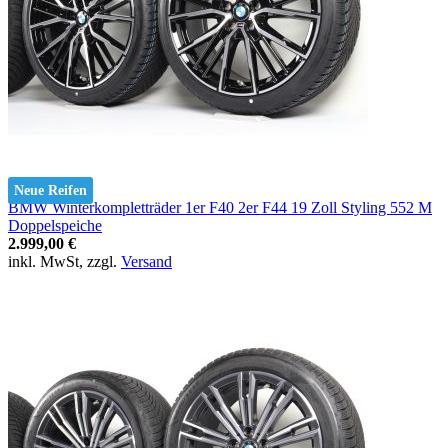
Neue Reifen
BMW Winterkompletträder 1er F40 2er F44 19 Zoll Styling 552 M
Doppelspeiche
2.999,00 €
inkl. MwSt, zzgl.
Versand