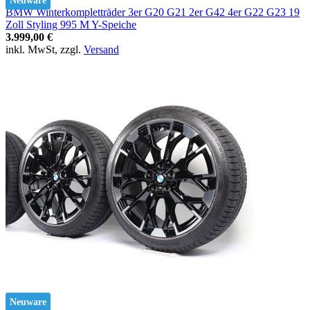
Neuware
BMW Winterkompletträder 3er G20 G21 2er G42 4er G22 G23 19
Zoll Styling 995 M Y-Speiche
3.999,00 €
inkl. MwSt, zzgl.
Versand
Neuware