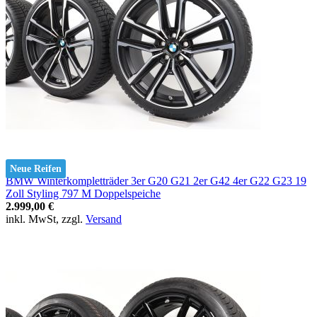
Neue Reifen
BMW Winterkompletträder 3er G20 G21 2er G42 4er G22 G23 19
Zoll Styling 797 M Doppelspeiche
2.999,00 €
inkl. MwSt, zzgl.
Versand