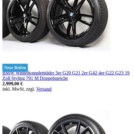
Neue Reifen
BMW Winterkompletträder 3er G20 G21 2er G42 4er G22 G23 19
Zoll Styling 791 M Doppelspeiche
2.999,00 €
inkl. MwSt, zzgl.
Versand