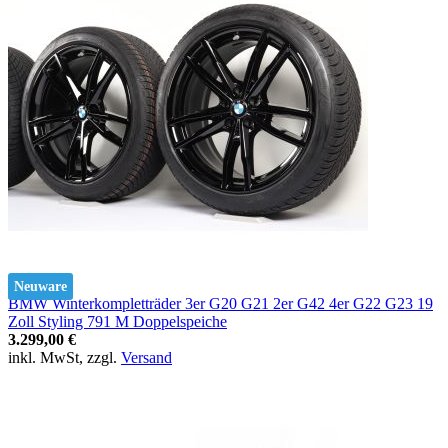
Neuware
BMW Winterkompletträder 3er G20 G21 2er G42 4er G22 G23 19
Zoll Styling 791 M Doppelspeiche
3.299,00 €
inkl. MwSt, zzgl.
Versand