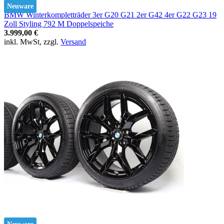
Neuware
BMW Winterkompletträder 3er G20 G21 2er G42 4er G22 G23 19
Zoll Styling 792 M Doppelspeiche
3.999,00 €
inkl. MwSt, zzgl.
Versand