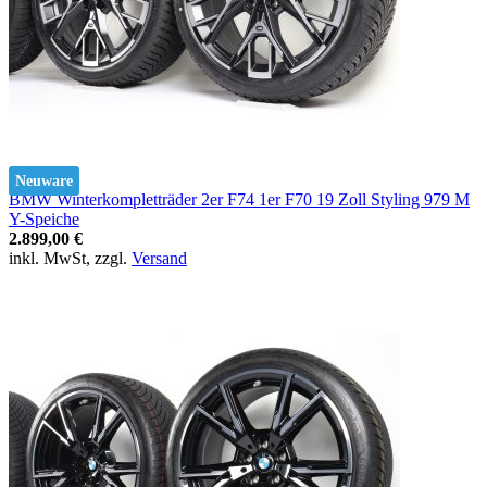
Neuware
BMW Winterkompletträder 2er F74 1er F70 19 Zoll Styling 979 M
Y-Speiche
2.899,00 €
inkl. MwSt, zzgl.
Versand