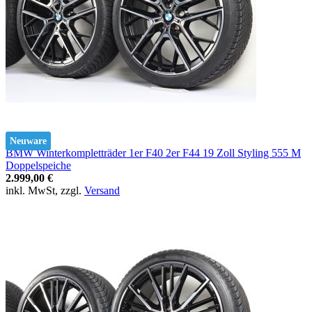
Neuware
BMW Winterkompletträder 1er F40 2er F44 19 Zoll Styling 555 M
Doppelspeiche
2.999,00 €
inkl. MwSt, zzgl.
Versand