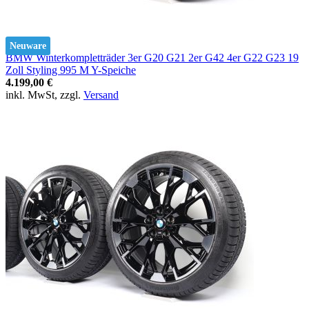
Neuware
BMW Winterkompletträder 3er G20 G21 2er G42 4er G22 G23 19
Zoll Styling 995 M Y-Speiche
4.199,00 €
inkl. MwSt, zzgl.
Versand