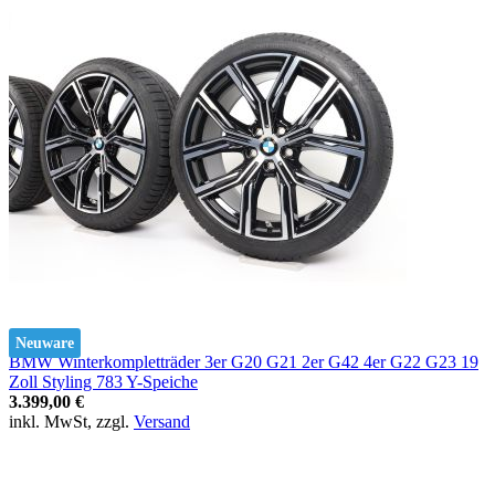
Neuware
BMW Winterkompletträder 3er G20 G21 2er G42 4er G22 G23 19
Zoll Styling 783 Y-Speiche
3.399,00 €
inkl. MwSt, zzgl.
Versand