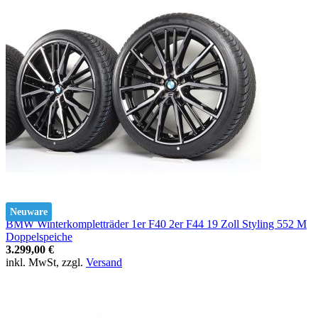
Neuware
BMW Winterkompletträder 1er F40 2er F44 19 Zoll Styling 552 M
Doppelspeiche
3.299,00 €
inkl. MwSt, zzgl.
Versand