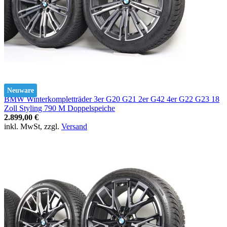
Neuware
BMW Winterkompletträder 3er G20 G21 2er G42 4er G22 G23 18
Zoll Styling 790 M Doppelspeiche
2.899,00 €
inkl. MwSt, zzgl.
Versand