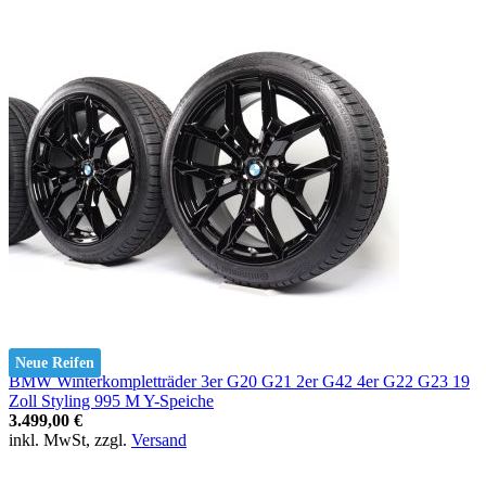
Neue Reifen
BMW Winterkompletträder 3er G20 G21 2er G42 4er G22 G23 19
Zoll Styling 995 M Y-Speiche
3.499,00 €
inkl. MwSt, zzgl.
Versand