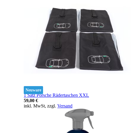
Neuware
1 Satz Porsche Rädertaschen XXL
59,00 €
inkl. MwSt, zzgl.
Versand