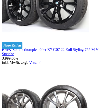
Neue Reifen
BMW Sommerkompletträder X7 G07 22 Zoll Styling 755 M V-
Speiche
3.999,00 €
inkl. MwSt, zzgl.
Versand