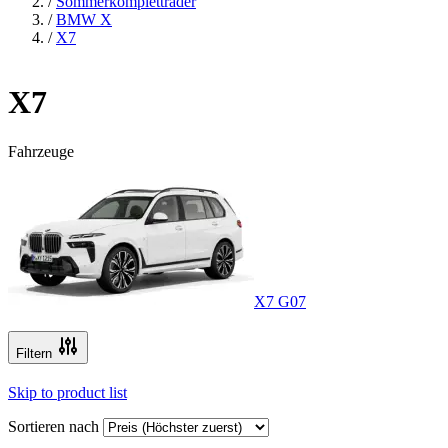
/
Sommerkompletträder
/
BMW X
/
X7
X7
Fahrzeuge
X7 G07
Filtern
Skip to product list
Sortieren nach