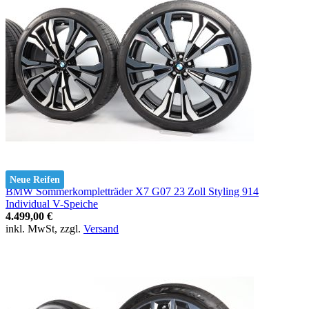
Neue Reifen
BMW Sommerkompletträder X7 G07 23 Zoll Styling 914
Individual V-Speiche
4.499,00 €
inkl. MwSt, zzgl.
Versand