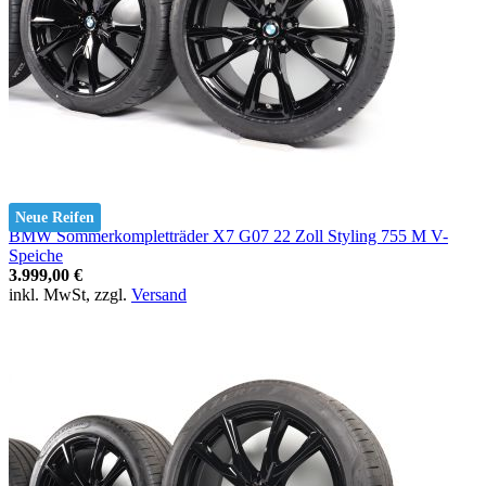
Neue Reifen
BMW Sommerkompletträder X7 G07 22 Zoll Styling 755 M V-
Speiche
3.999,00 €
inkl. MwSt, zzgl.
Versand