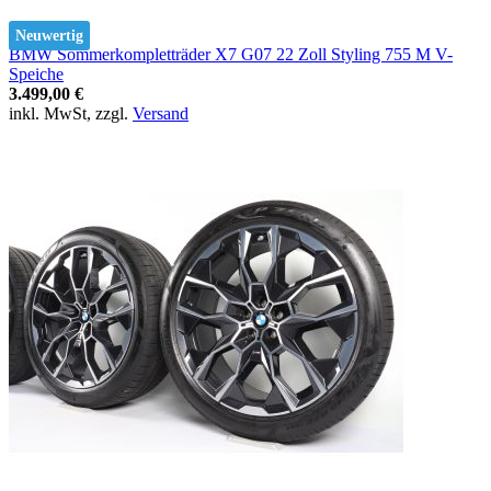
Neuwertig
BMW Sommerkompletträder X7 G07 22 Zoll Styling 755 M V-
Speiche
3.499,00 €
inkl. MwSt, zzgl.
Versand