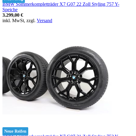
BMW Sommerkompletträder X7 G07 22 Zoll Styling 757 Y-
Speiche
3.299,00 €
inkl. MwSt, zzgl.
Versand
Neue Reifen