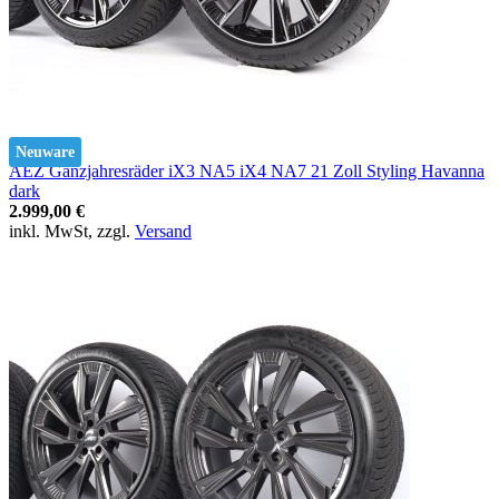
Neuware
AEZ Ganzjahresräder iX3 NA5 iX4 NA7 21 Zoll Styling Havanna
dark
2.999,00 €
inkl. MwSt, zzgl.
Versand