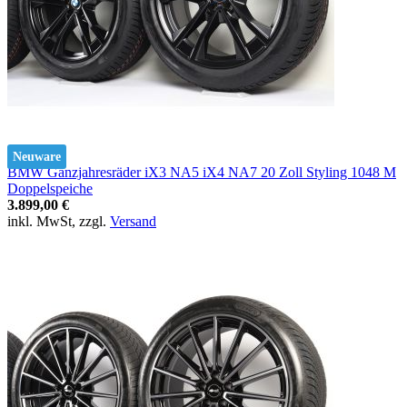
Neuware
BMW Ganzjahresräder iX3 NA5 iX4 NA7 20 Zoll Styling 1048 M
Doppelspeiche
3.899,00 €
inkl. MwSt, zzgl.
Versand