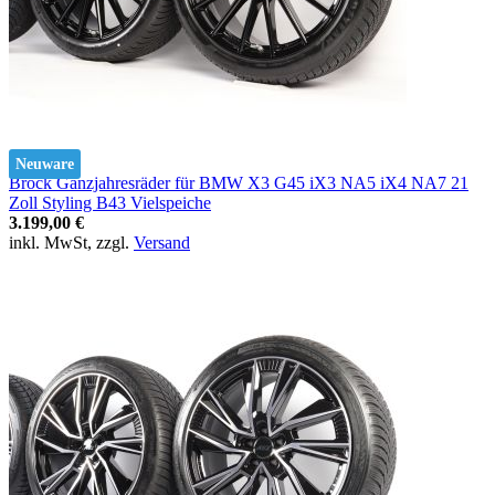
Neuware
Brock Ganzjahresräder für BMW X3 G45 iX3 NA5 iX4 NA7 21
Zoll Styling B43 Vielspeiche
3.199,00 €
inkl. MwSt, zzgl.
Versand