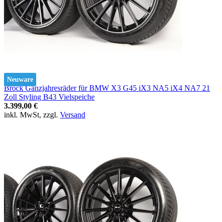
Neuware
Brock Ganzjahresräder für BMW X3 G45 iX3 NA5 iX4 NA7 21
Zoll Styling B43 Vielspeiche
3.399,00 €
inkl. MwSt, zzgl.
Versand