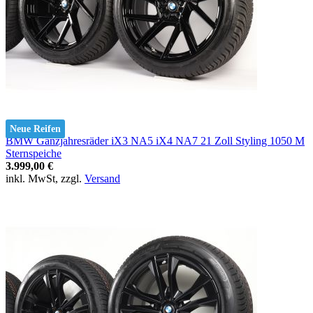
Neue Reifen
BMW Ganzjahresräder iX3 NA5 iX4 NA7 21 Zoll Styling 1050 M
Sternspeiche
3.999,00 €
inkl. MwSt, zzgl.
Versand