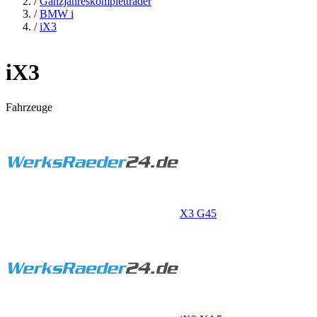
/
Ganzjahreskompletträder
/
BMW i
/
iX3
iX3
Fahrzeuge
X3 G45