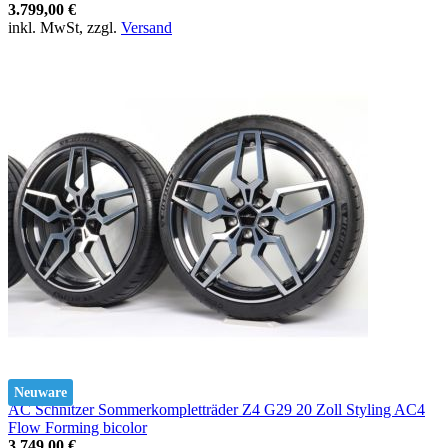
3.799,00 €
inkl. MwSt, zzgl.
Versand
Neuware
AC Schnitzer Sommerkompletträder Z4 G29 20 Zoll Styling AC4
Flow Forming bicolor
3.749,00 €