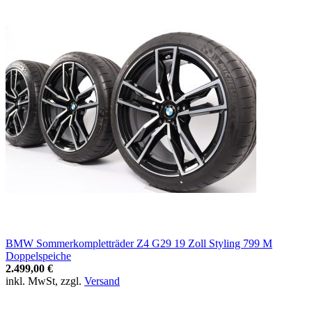
BMW Sommerkompletträder Z4 G29 19 Zoll Styling 799 M
Doppelspeiche
2.499,00 €
inkl. MwSt, zzgl.
Versand