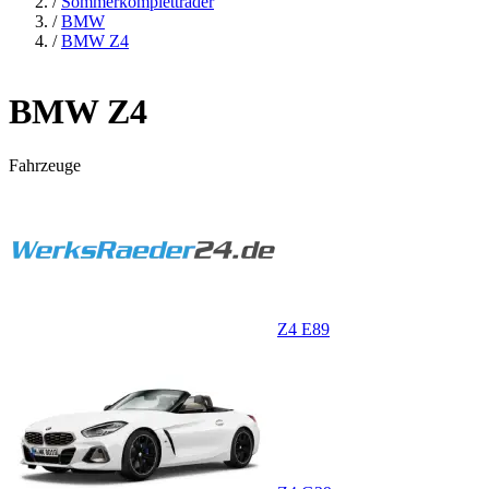
/
Sommerkompletträder
/
BMW
/
BMW Z4
BMW Z4
Fahrzeuge
Z4 E89