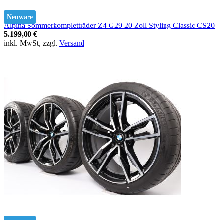
Neuware
Alpina Sommerkompletträder Z4 G29 20 Zoll Styling Classic CS20
5.199,00 €
inkl. MwSt, zzgl.
Versand