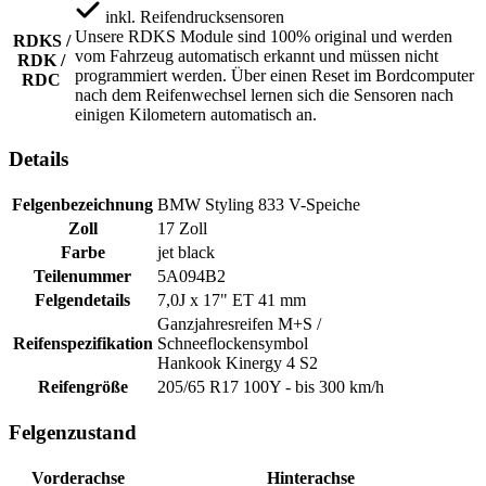
inkl.
Reifendrucksensoren
Unsere RDKS Module sind 100% original und werden
RDKS /
vom Fahrzeug automatisch erkannt und müssen nicht
RDK /
programmiert werden. Über einen Reset im Bordcomputer
RDC
nach dem Reifenwechsel lernen sich die Sensoren nach
einigen Kilometern automatisch an.
Details
Felgenbezeichnung
BMW Styling 833 V-Speiche
Zoll
17 Zoll
Farbe
jet black
Teilenummer
5A094B2
Felgendetails
7,0J x 17" ET 41 mm
Ganzjahresreifen M+S /
Reifenspezifikation
Schneeflockensymbol
Hankook Kinergy 4 S2
Reifengröße
205/65 R17 100Y - bis 300 km/h
Felgenzustand
Vorderachse
Hinterachse