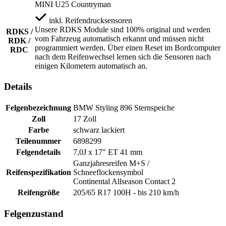
MINI U25 Countryman
inkl.
Reifendrucksensoren
Unsere RDKS Module sind 100% original und werden
RDKS /
vom Fahrzeug automatisch erkannt und müssen nicht
RDK /
programmiert werden. Über einen Reset im Bordcomputer
RDC
nach dem Reifenwechsel lernen sich die Sensoren nach
einigen Kilometern automatisch an.
Details
Felgenbezeichnung
BMW Styling 896 Sternspeiche
Zoll
17 Zoll
Farbe
schwarz lackiert
Teilenummer
6898299
Felgendetails
7,0J x 17" ET 41 mm
Ganzjahresreifen M+S /
Reifenspezifikation
Schneeflockensymbol
Continental Allseason Contact 2
Reifengröße
205/65 R17 100H - bis 210 km/h
Felgenzustand